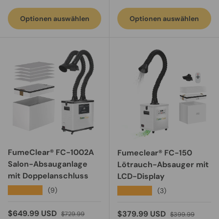
Optionen auswählen
Optionen auswählen
FumeClear® FC-1002A
Fumeclear® FC-150
Salon-Absauganlage
Lötrauch-Absauger mit
mit Doppelanschluss
LCD-Display
★★★★★
(9)
★★★★★
(3)
Verkaufspreis
Normaler Preis
$649.99 USD
Verkaufspreis
Normaler Preis
$379.99 USD
$729.99
$399.99