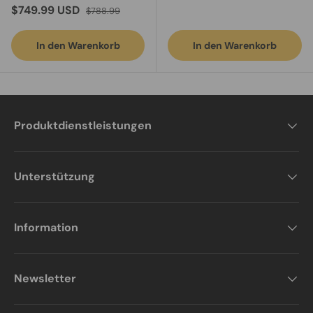
Verkaufspreis
Normaler Preis
$749.99 USD
$788.99
In den Warenkorb
In den Warenkorb
Produktdienstleistungen
Unterstützung
Information
Newsletter