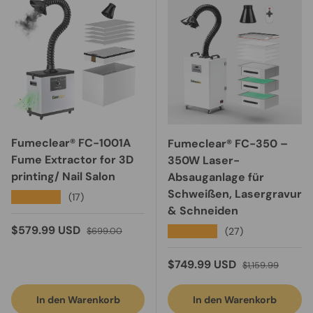
Fumeclear® FC-1001A
Fumeclear® FC-350 –
Fume Extractor for 3D
350W Laser-
printing/ Nail Salon
Absauganlage für
Schweißen, Lasergravur
★★★★★
(17)
& Schneiden
Verkaufspreis
Normaler Preis
$579.99 USD
★★★★★
(27)
$699.00
Verkaufspreis
Normaler Preis
$749.99 USD
$1,159.99
In den Warenkorb
In den Warenkorb