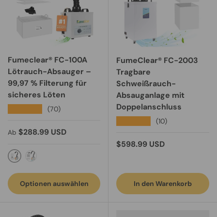
Fumeclear® FC-100A
FumeClear® FC-2003
Lötrauch-Absauger –
Tragbare
99,97 % Filterung für
Schweißrauch-
sicheres Löten
Absauganlage mit
Doppelanschluss
★★★★★
(70)
★★★★★
(10)
Normaler Preis
$288.99 USD
Ab
Normaler Preis
$598.99 USD
Manual Control
FC-100A mit Fernbedienung
Optionen auswählen
In den Warenkorb