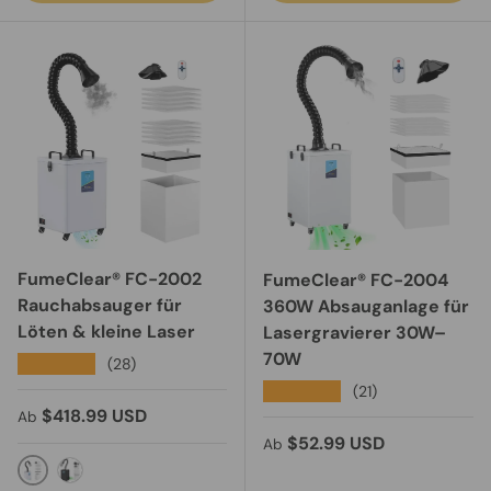
FumeClear® FC-2002
FumeClear® FC-2004
Rauchabsauger für
360W Absauganlage für
Löten & kleine Laser
Lasergravierer 30W–
70W
★★★★★
(28)
★★★★★
(21)
Normaler Preis
$418.99 USD
Ab
Normaler Preis
$52.99 USD
Ab
FC-2002-Light Grey
Black-FC-2002A fume extractor with exhaust