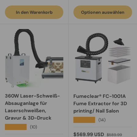
In den Warenkorb
Optionen auswählen
360W Laser-Schweiß-
Fumeclear® FC-1001A
Absauganlage für
Fume Extractor for 3D
Laserschweißen,
printing/ Nail Salon
Gravur & 3D-Druck
★★★★★
(14)
★★★★★
(10)
Verkaufspreis
Normaler Preis
$569.99 USD
$589.99