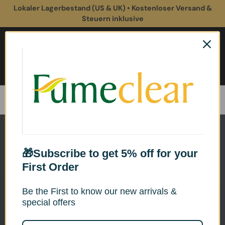
Lokaler Lagerbestand (US & UK) • Kostenloser Versand &
Ab
Direkt zum Inhalt
Steuern inklusive
Einloggen
Ein
Suchen
Suchen
Startseite
Absauganlagen für Kunststoffanwendungen
🎁Subscribe to get 5% off for your
First Order
Be the First to know our new arrivals &
special offers